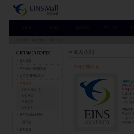
노트북
모니터
일체형PC
주변기기
P
현재위치 :
메인화면
> 회사소개
(주)아
1999
한국HP총
믿음과 
2005
더욱 경
(주)아
온라인 
아인스시스
특화된 